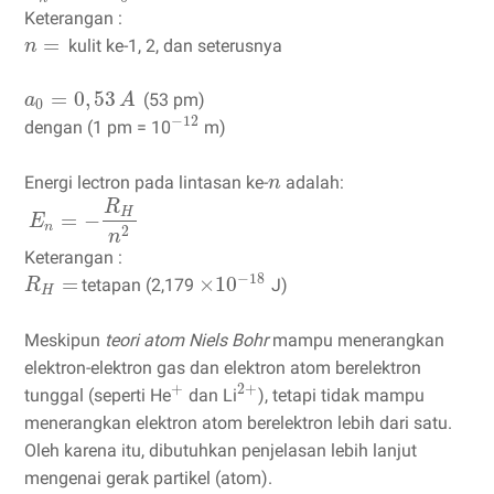
Keterangan :
=
kulit ke-1, 2, dan seterusnya
n
=
0
,
53
(53 pm)
a
A
0
−
12
dengan (1 pm = 10
m)
Energi lectron pada lintasan ke-
adalah:
n
R
H
=
−
E
n
2
n
Keterangan :
−
18
=
×
10
tetapan (2,179
J)
R
H
Meskipun
teori atom Niels Bohr
mampu menerangkan
elektron-elektron gas dan elektron atom berelektron
+
2
+
tunggal (seperti He
dan Li
), tetapi tidak mampu
menerangkan elektron atom berelektron lebih dari satu.
Oleh karena itu, dibutuhkan penjelasan lebih lanjut
mengenai gerak partikel (atom).