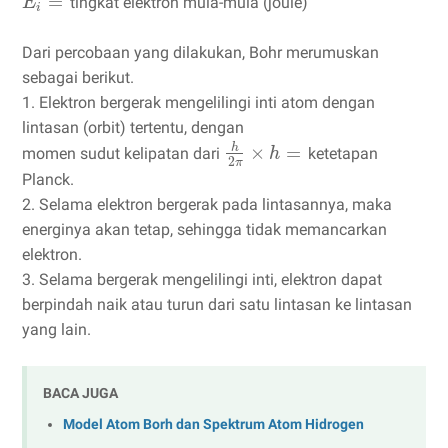
=
tingkat elektron mula-mula (joule)
E
i
Dari percobaan yang dilakukan, Bohr merumuskan
sebagai berikut.
1. Elektron bergerak mengelilingi inti atom dengan
lintasan (orbit) tertentu, dengan
h
×
=
momen sudut kelipatan dari
ketetapan
h
2
π
Planck.
2. Selama elektron bergerak pada lintasannya, maka
energinya akan tetap, sehingga tidak memancarkan
elektron.
3. Selama bergerak mengelilingi inti, elektron dapat
berpindah naik atau turun dari satu lintasan ke lintasan
yang lain.
BACA JUGA
Model Atom Borh dan Spektrum Atom Hidrogen