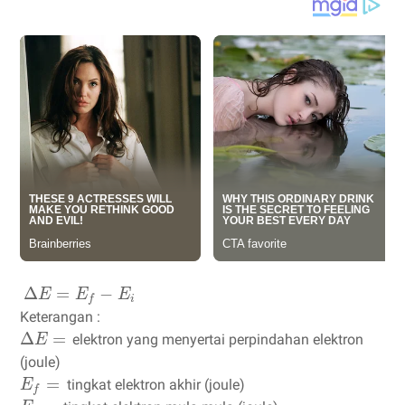
Δ
=
−
E
E
E
i
f
Keterangan :
Δ
=
elektron yang menyertai perpindahan elektron
E
(joule)
=
tingkat elektron akhir (joule)
E
f