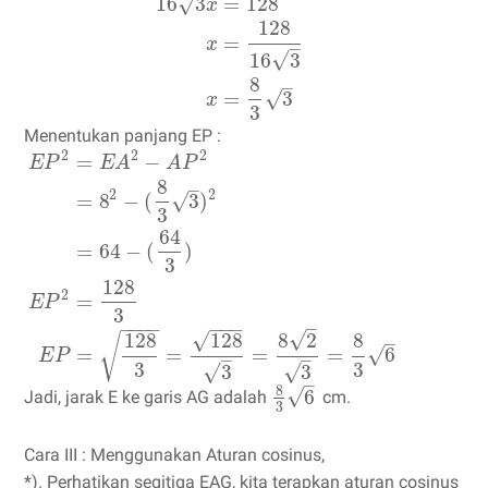
16
3
=
128
√
x
128
=
x
–
√
16
3
8
–
=
3
√
x
3
Menentukan panjang EP :
2
2
2
=
−
E
P
E
A
A
P
8
–
2
2
=
8
−
(
3
)
√
3
64
=
64
−
(
)
3
128
2
=
E
P
3
−
−
−
–
−
−
−
−
√
√
128
128
8
2
8
√
–
=
=
=
=
6
√
E
P
–
–
3
3
√
√
3
3
–
8
√
6
Jadi, jarak E ke garis AG adalah
cm.
3
Cara III : Menggunakan Aturan cosinus,
*). Perhatikan segitiga EAG, kita terapkan aturan cosinus