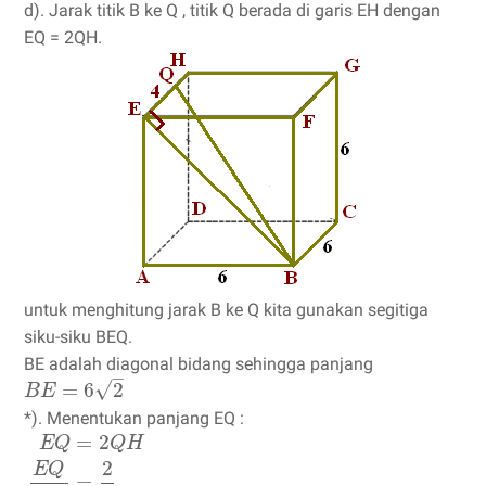
d). Jarak titik B ke Q , titik Q berada di garis EH dengan
EQ = 2QH.
untuk menghitung jarak B ke Q kita gunakan segitiga
siku-siku BEQ.
BE adalah diagonal bidang sehingga panjang
–
√
=
6
2
B
E
*). Menentukan panjang EQ :
=
2
E
Q
Q
H
2
E
Q
=