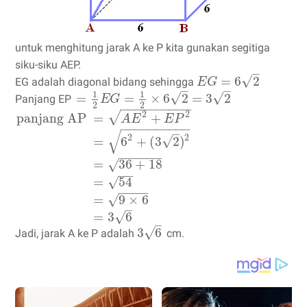
untuk menghitung jarak A ke P kita gunakan segitiga
siku-siku AEP.
–
√
=
6
2
EG adalah diagonal bidang sehingga
E
G
–
–
1
1
√
√
=
=
×
6
2
=
3
2
Panjang EP
E
G
2
2
−
−
−
−
−
−
−
−
−
−
2
2
√
panjang AP
=
+
A
E
E
P
−
−
−
−
−
−
−
−
−
−
–
√
2
2
√
=
6
+
(
3
2
)
−
−
−
−
−
−
=
36
+
18
√
−
−
√
=
54
−
−
−
−
=
9
×
6
√
–
=
3
6
√
–
√
3
6
Jadi, jarak A ke P adalah
cm.