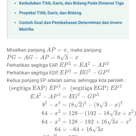
Kedudukan Titik, Garis, dan Bidang Pada Dimensi Tiga
Proyeksi Titik, Garis, dan Bidang
Contoh Soal dan Pembahasan Determinan dan Invers
Matriks
=
,
Misalkan panjang
maka panjang
A
P
x
–
√
=
−
=
8
3
−
P
G
A
G
A
P
x
2
2
2
=
−
Perhatikan segitiga EAP,
E
P
E
A
A
P
2
2
2
=
−
Perhatikan segitiga EGP,
E
P
E
G
G
P
Kedua panjang EP adalah sama, sehingga kita peroleh :
2
2
(segitiga EAP)
=
(segitiga EGP)
E
P
E
P
2
2
2
2
−
=
−
E
A
A
P
E
G
G
P
–
–
2
2
2
2
√
8
−
=
(
8
2
)
−
(
8
3
−
)
√
x
x
–
2
2
64
−
=
128
−
(
192
−
16
3
+
√
x
x
x
–
2
2
64
−
=
128
−
192
+
16
3
−
√
x
x
x
–
64
=
−
64
+
16
3
√
x
–