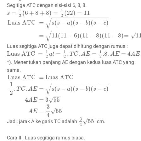
Segitiga ATC dengan sisi-sisi 6, 8, 8.
1
1
=
(
6
+
8
+
8
)
=
(
22
)
=
11
s
2
2
−
−
−
−
−
−
−
−
−
−
−
−
−
−
−
−
−
√
Luas ATC
=
(
−
)
(
−
)
(
−
)
s
s
a
s
b
s
c
−
−
−
−
−
−
−
−
−
−
−
−
−
−
−
−
−
−
−
−
−
−
√
=
11
(
11
−
6
)
(
11
−
8
)
(
11
−
8
)
=
11
√
Luas segitiga ATC juga dapat dihitung dengan rumus :
1
1
1
Luas ATC
=
=
.
.
=
.8
.
=
4
a
t
T
C
A
E
A
E
A
E
2
2
2
*). Menentukan panjang AE dengan kedua luas ATC yang
sama.
Luas ATC
=
Luas ATC
−
−
−
−
−
−
−
−
−
−
−
−
−
−
−
−
−
1
√
.
.
=
(
−
)
(
−
)
(
−
)
T
C
A
E
s
s
a
s
b
s
c
2
−
−
4
=
3
55
√
A
E
3
−
−
=
55
√
A
E
4
−
−
3
√
55
Jadi, jarak A ke garis TC adalah
cm.
4
Cara II : Luas segitiga rumus biasa,