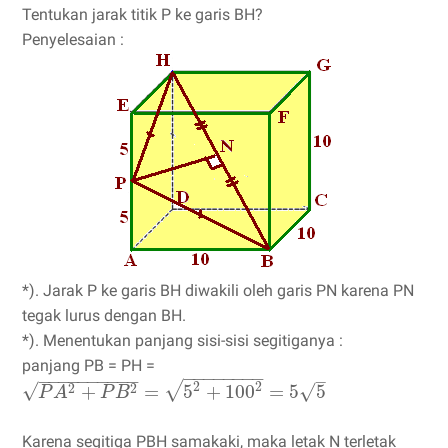
Tentukan jarak titik P ke garis BH?
Penyelesaian :
*). Jarak P ke garis BH diwakili oleh garis PN karena PN
tegak lurus dengan BH.
*). Menentukan panjang sisi-sisi segitiganya :
panjang PB = PH =
−
−
−
−
−
−
−
−
−
−
−
−
−
−
−
−
−
−
–
√
2
2
√
√
+
=
5
+
100
=
5
5
2
2
P
A
P
B
Karena segitiga PBH samakaki, maka letak N terletak