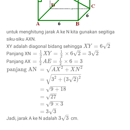
untuk menghitung jarak A ke N kita gunakan segitiga
siku-siku AXN.
–
√
=
6
2
XY adalah diagonal bidang sehingga
X
Y
–
–
1
1
√
√
=
=
×
6
2
=
3
2
Panjang XN
X
Y
2
2
1
1
=
=
×
6
=
3
Panjang AX
A
E
2
2
−
−
−
−
−
−
−
−
−
−
2
2
√
panjang AN
=
+
A
X
X
N
−
−
−
−
−
−
−
−
−
−
–
√
2
2
√
=
3
+
(
3
2
)
−
−
−
−
−
=
9
+
18
√
−
−
√
=
27
−
−
−
−
=
9
×
3
√
–
=
3
3
√
–
√
3
3
Jadi, jarak A ke N adalah
cm.