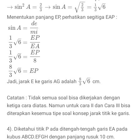
−
−
–
√
2
2
1
2
√
→
sin
=
→
sin
=
=
6
A
A
3
3
3
Menentukan panjang EP, perhatikan segitiga EAP :
d
e
sin
=
A
m
i
1
–
E
P
6
=
√
3
E
A
1
–
E
P
6
=
√
3
8
8
–
6
=
√
E
P
3
–
8
√
6
Jadi, jarak E ke garis AG adalah
cm.
3
Catatan : Tidak semua soal bisa dikerjakan dengan
ketiga cara diatas. Namun untuk cara II dan Cara III bisa
diterapkan kesemua tipe soal konsep jarak titik ke garis.
4). Diketahui titik P ada ditengah-tengah garis EA pada
kubus ABCD.EFGH dengan panjang rusuk 10 cm.