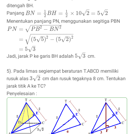
ditengah BH.
–
–
1
1
√
√
=
=
×
10
2
=
5
2
Panjang
B
N
B
H
2
2
Menentukan panjang PN, menggunakan segitiga PBN
−
−
−
−
−
−
−
−
−
−
2
2
√
=
−
P
N
P
B
B
N
−
−
−
−
−
−
−
−
−
−
−
−
−
–
–
√
2
2
√
=
(
5
5
)
−
(
5
2
)
√
–
=
5
3
√
–
√
5
3
Jadi, jarak P ke garis BH adalah
cm.
5). Pada limas segiempat beraturan T.ABCD memiliki
–
√
3
2
rusuk alas
cm dan rusuk tegaknya 8 cm. Tentukan
jarak titik A ke TC?
Penyelesaian :