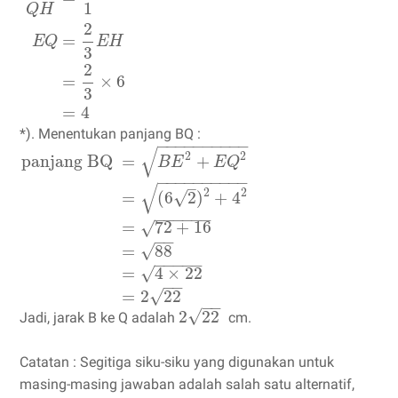
1
Q
H
2
=
E
Q
E
H
3
2
=
×
6
3
=
4
*). Menentukan panjang BQ :
−
−
−
−
−
−
−
−
−
−
√
2
2
panjang BQ
=
+
B
E
E
Q
−
−
−
−
−
−
−
−
−
−
–
√
2
2
√
=
(
6
2
)
+
4
−
−
−
−
−
−
=
72
+
16
√
−
−
=
88
√
−
−
−
−
−
√
=
4
×
22
−
−
√
=
2
22
−
−
√
2
22
Jadi, jarak B ke Q adalah
cm.
Catatan : Segitiga siku-siku yang digunakan untuk
masing-masing jawaban adalah salah satu alternatif,