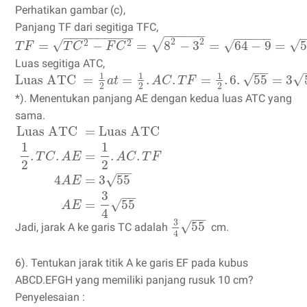
Perhatikan gambar (c),
Panjang TF dari segitiga TFC,
−
−
−
−
−
−
−
−
−
−
−
−
−
−
−
−
−
−
−
−
−
√
2
2
√
√
√
=
−
=
8
−
3
=
64
−
9
=
5
2
2
T
F
T
C
F
C
Luas segitiga ATC,
−
−
1
1
1
√
√
Luas ATC
=
=
.
.
=
.
6
.
55
=
3
a
t
A
C
T
F
2
2
2
*). Menentukan panjang AE dengan kedua luas ATC yang
sama.
Luas ATC
=
Luas ATC
1
1
.
.
=
.
.
T
C
A
E
A
C
T
F
2
2
−
−
4
=
3
55
√
A
E
3
−
−
=
55
√
A
E
4
−
−
3
√
55
Jadi, jarak A ke garis TC adalah
cm.
4
6). Tentukan jarak titik A ke garis EF pada kubus
ABCD.EFGH yang memiliki panjang rusuk 10 cm?
Penyelesaian :