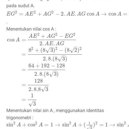
pada sudut A.
2
2
2
=
+
−
2
.
.
cos
→
cos
=
E
G
A
E
A
G
A
E
A
G
A
A
.
Menentukan nilai cos A :
2
2
2
+
−
A
E
A
G
E
G
cos
=
A
2
.
.
A
E
A
G
–
–
2
2
2
√
√
8
+
(
8
3
)
−
(
8
2
)
=
–
√
2
.
8.
(
8
3
)
64
+
192
−
128
=
–
√
2
.
8.
(
8
3
)
128
=
–
√
2
.
8.8
3
1
=
–
√
3
Menentukan nilai sin A , menggunakan identitas
trigonometri :
1
2
2
2
2
2
sin
+
cos
=
1
→
sin
+
(
)
=
1
→
sin
A
A
A
√
3