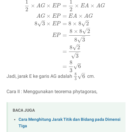
1
1
×
×
=
×
×
A
G
E
P
E
A
A
G
2
2
×
=
×
A
G
E
P
E
A
A
G
–
–
√
8
3
×
=
8
×
8
2
√
E
P
–
√
8
×
8
2
=
E
P
–
√
8
3
–
√
8
2
=
–
√
3
8
–
=
6
√
3
–
8
√
6
Jadi, jarak E ke garis AG adalah
cm.
3
Cara II : Menggunakan teorema phytagoras,
BACA JUGA
Cara Menghitung Jarak Titik dan Bidang pada Dimensi
Tiga