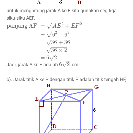
untuk menghitung jarak A ke F kita gunakan segitiga
siku-siku AEF.
−
−
−
−
−
−
−
−
−
−
2
2
√
panjang AF
=
+
A
E
E
F
−
−
−
−
−
−
2
2
√
=
6
+
6
−
−
−
−
−
−
=
36
+
36
√
−
−
−
−
−
=
36
×
2
√
–
√
=
6
2
–
√
6
2
Jadi, jarak A ke F adalah
cm.
b). Jarak titik A ke P dengan titik P adalah titik tengah HF,