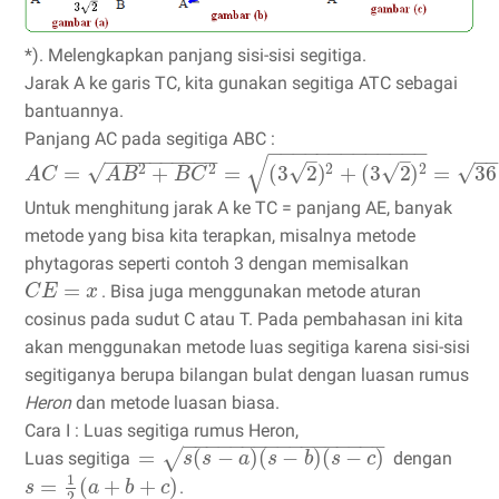
*). Melengkapkan panjang sisi-sisi segitiga.
Jarak A ke garis TC, kita gunakan segitiga ATC sebagai
bantuannya.
Panjang AC pada segitiga ABC :
−
−
−
−
−
−
−
−
−
−
−
−
−
−
−
−
−
−
−
−
−
−
−
−
–
–
√
√
√
√
√
=
+
=
(
3
2
)
+
(
3
2
)
=
36
2
2
2
2
A
C
A
B
B
C
Untuk menghitung jarak A ke TC = panjang AE, banyak
metode yang bisa kita terapkan, misalnya metode
phytagoras seperti contoh 3 dengan memisalkan
=
. Bisa juga menggunakan metode aturan
C
E
x
cosinus pada sudut C atau T. Pada pembahasan ini kita
akan menggunakan metode luas segitiga karena sisi-sisi
segitiganya berupa bilangan bulat dengan luasan rumus
Heron
dan metode luasan biasa.
Cara I : Luas segitiga rumus Heron,
−
−
−
−
−
−
−
−
−
−
−
−
−
−
−
−
−
=
(
−
)
(
−
)
(
−
)
√
Luas segitiga
dengan
s
s
a
s
b
s
c
1
=
(
+
+
)
.
s
a
b
c
2