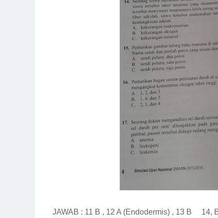
JAWAB : 11 B , 12 A (Endodermis) , 13 B 14