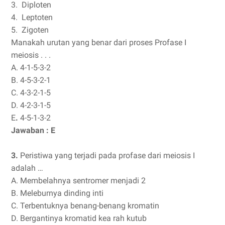
3.
Diploten
4.
Leptoten
5.
Zigoten
Manakah urutan yang benar dari proses Profase I
meiosis . . .
A.
4-1-5-3-2
B.
4-5-3-2-1
C.
4-3-2-1-5
D.
4-2-3-1-5
E
.
4-5-1-3-2
Jawaban : E
3.
Peristiwa yang terjadi pada profase dari meiosis I
adalah …
A. Membelahnya sentromer menjadi 2
B. Meleburnya dinding inti
C. Terbentuknya benang-benang kromatin
D. Bergantinya kromatid kea rah kutub