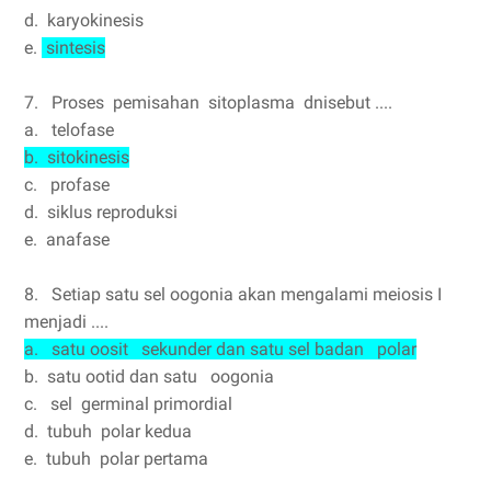
d. karyokinesis
e.
sintesis
7. Proses pemisahan sitoplasma dnisebut ....
a. telofase
b. sitokinesis
c. profase
d. siklus reproduksi
e. anafase
8. Setiap satu sel oogonia akan mengalami meiosis I
menjadi ....
a. satu oosit sekunder dan satu sel badan polar
b. satu ootid dan satu oogonia
c. sel germinal primordial
d. tubuh polar kedua
e. tubuh polar pertama