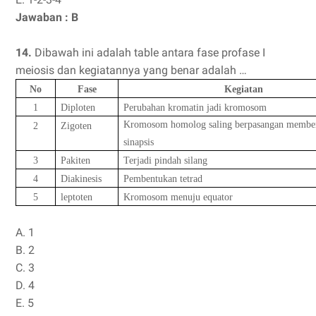
Jawaban : B
14.
Dibawah ini adalah table antara fase profase I
meiosis dan kegiatannya yang benar adalah …
No
Fase
Kegiatan
1
Diploten
Perubahan kromatin jadi kromosom
Kromosom homolog saling berpasangan membe
2
Zigoten
sinapsis
3
Pakiten
Terjadi pindah silang
4
Diakinesis
Pembentukan tetrad
5
leptoten
Kromosom menuju equator
A. 1
B. 2
C. 3
D. 4
E. 5