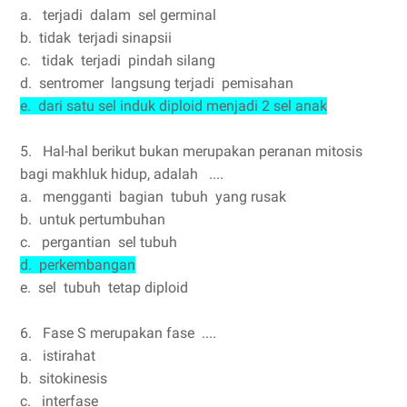
a. terjadi dalam sel germinal
b. tidak terjadi sinapsii
c. tidak terjadi pindah silang
d. sentromer langsung terjadi pemisahan
e. dari satu sel induk diploid menjadi 2 sel anak
5. Hal-hal berikut bukan merupakan peranan mitosis
bagi makhluk hidup, adalah ....
a. mengganti bagian tubuh yang rusak
b. untuk pertumbuhan
c. pergantian sel tubuh
d. perkembangan
e. sel tubuh tetap diploid
6. Fase S merupakan fase ....
a. istirahat
b. sitokinesis
c. interfase