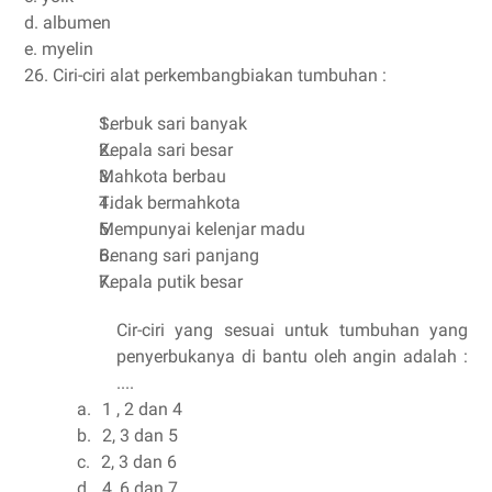
d. albumen
e. myelin
26.
Ciri-ciri alat perkembangbiakan tumbuhan :
Serbuk sari banyak
Kepala sari besar
Mahkota berbau
Tidak bermahkota
Mempunyai kelenjar madu
Benang sari panjang
Kepala putik besar
Cir-ciri yang sesuai untuk tumbuhan yang
penyerbukanya di bantu oleh angin adalah :
....
a.
1 , 2 dan 4
b.
2, 3 dan 5
c.
2, 3 dan 6
d.
4, 6 dan 7