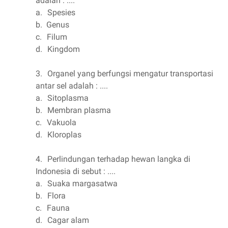
adalah : ....
a.
Spesies
b.
Genus
c.
Filum
d.
Kingdom
3.
Organel yang berfungsi mengatur transportasi
antar sel adalah : ....
a.
Sitoplasma
b.
Membran plasma
c.
Vakuola
d.
Kloroplas
4.
Perlindungan terhadap
hewan
langka di
Indonesia di sebut : ....
a.
Suaka margasatwa
b.
Flora
c.
Fauna
d.
Cagar alam