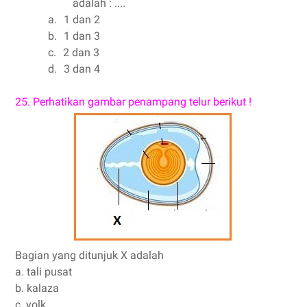
adalah : ....
a.
1 dan 2
b.
1 dan 3
c.
2 dan 3
d.
3 dan 4
25.
P
erhatikan gambar penampang telur berikut !
Bagian yang ditunjuk X adalah
a. tali pusat
b. kalaza
c. yolk