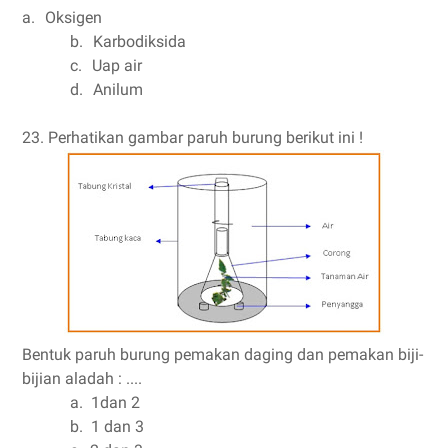
a.
Oksigen
b.
Karbodiksida
c.
Uap air
d.
Anilum
23.
Perhatikan gambar paruh burung berikut ini !
Bentuk paruh burung pemakan daging dan pemakan biji-
bijian aladah : ....
a.
1dan 2
b.
1 dan 3