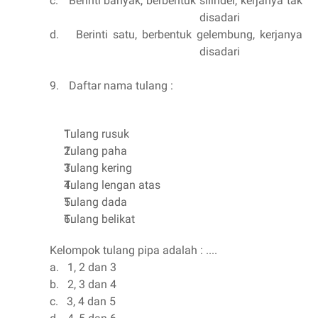
c.
Berinti banyak, berbentuk silinder, kerjanya tak
disadari
d.
Berinti satu, berbentuk gelembung, kerjanya
disadari
9.
Daftar nama tulang :
Tulang rusuk
Tulang paha
Tulang kering
Tulang lengan atas
Tulang dada
Tulang belikat
Kelompok tulang pipa adalah : ....
a.
1, 2 dan 3
b.
2, 3 dan 4
c.
3, 4 dan 5