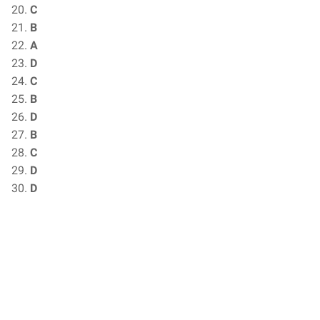
C
B
A
D
C
B
D
B
C
D
D