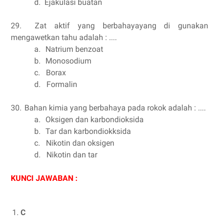
d.
Ejakulasi buatan
29.
Zat aktif yang berbahayayang di gunakan
mengawetkan tahu adalah : ....
a.
Natrium benzoat
b.
Monosodium
c.
Borax
d.
Formalin
30.
Bahan kimia yang berbahaya pada rokok adalah : ....
a.
Oksigen dan karbondioksida
b.
Tar dan karbondiokksida
c.
Nikotin dan oksigen
d.
Nikotin dan tar
KUNCI JAWABAN :
C