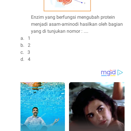
Enzim yang berfungsi mengubah protein
menjadi asam-aminodi hasilkan oleh bagian
yang di tunjukan nomor : ....
a.
1
b.
2
c.
3
d.
4