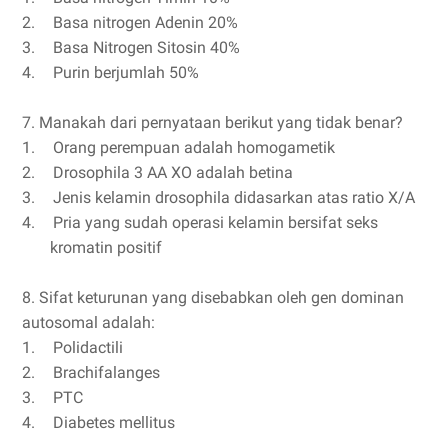
2.
Basa nitrogen Adenin 20%
3.
Basa Nitrogen Sitosin 40%
4.
Purin berjumlah 50%
7. Manakah dari pernyataan berikut yang tidak benar?
1.
Orang perempuan adalah homogametik
2.
Drosophila 3 AA XO adalah betina
3.
Jenis kelamin drosophila didasarkan atas ratio X/A
4.
Pria yang sudah operasi kelamin bersifat seks
kromatin positif
8. Sifat keturunan yang disebabkan oleh gen dominan
autosomal adalah:
1.
Polidactili
2.
Brachifalanges
3.
PTC
4.
Diabetes mellitus