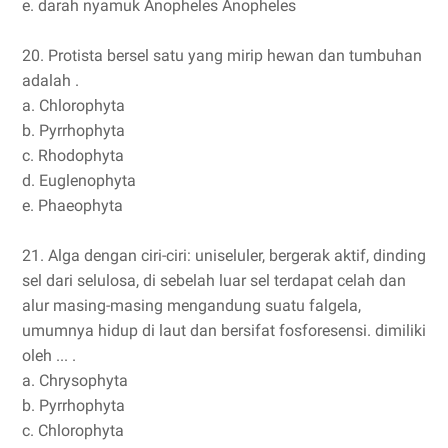
e. darah nyamuk Anopheles Anopheles
20. Protista bersel satu yang mirip hewan dan tumbuhan
adalah .
a. Chlorophyta
b. Pyrrhophyta
c. Rhodophyta
d. Euglenophyta
e. Phaeophyta
21. Alga dengan ciri-ciri: uniseluler, bergerak aktif, dinding
sel dari selulosa, di sebelah luar sel terdapat celah dan
alur masing-masing mengandung suatu falgela,
umumnya hidup di laut dan bersifat fosforesensi. dimiliki
oleh ... .
a. Chrysophyta
b. Pyrrhophyta
c. Chlorophyta