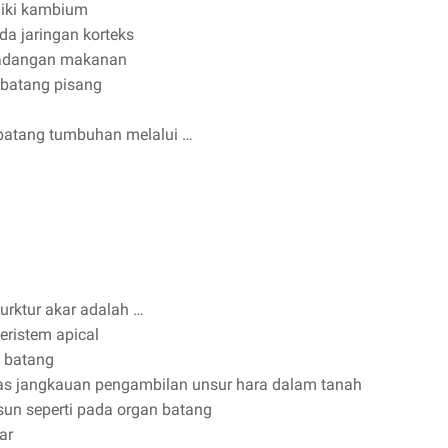
liki kambium
da jaringan korteks
 cadangan makanan
 batang pisang
 batang tumbuhan melalui …
urktur akar adalah …
eristem apical
i batang
as jangkauan pengambilan unsur hara dalam tanah
sun seperti pada organ batang
ar