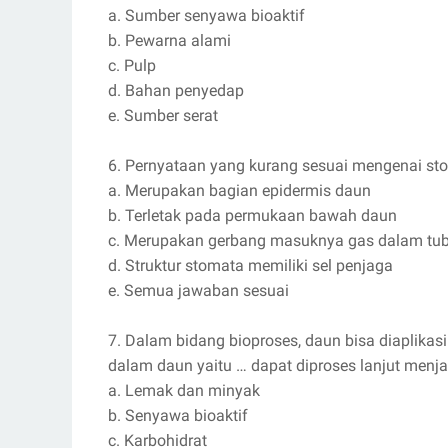
a. Sumber senyawa bioaktif
b. Pewarna alami
c. Pulp
d. Bahan penyedap
e. Sumber serat
6. Pernyataan yang kurang sesuai mengenai st
a. Merupakan bagian epidermis daun
b. Terletak pada permukaan bawah daun
c. Merupakan gerbang masuknya gas dalam tu
d. Struktur stomata memiliki sel penjaga
e. Semua jawaban sesuai
7. Dalam bidang bioproses, daun bisa diaplika
dalam daun yaitu … dapat diproses lanjut menja
a. Lemak dan minyak
b. Senyawa bioaktif
c. Karbohidrat