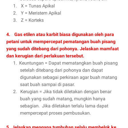
1.
X = Tunas Apikal
2.
Y = Meristem Apikal
3.
Z = Korteks
4.
Gas etilen atau karbit biasa digunakan oleh para
petani untuk mempercepat pematangan buah pisang
yang sudah ditebang dari pohonya. Jelaskan mamfaat
dan kerugian dari perlakuan tersebut.
1.
Keuntungan = Dapat mematangkan buah pisang
setelah ditebang dari pohonya dan dapat
digunakan sebagai perkiraan agar buah matang
saat buah sampai di pasar.
2. Kerugian = Jika tidak diletakan dengan benar
buah yang sudah matang, mungkin hanya
sebagian. Jika diletakan terlalu lama dapat
mempercepat proses pembusukan.
5.
Jelaskan mengapa tumbuhan selalu membelok ke