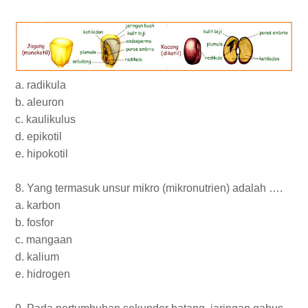
a. radikula
b. aleuron
c. kaulikulus
d. epikotil
e. hipokotil
8. Yang termasuk unsur mikro (mikronutrien) adalah ….
a. karbon
b. fosfor
c. mangaan
d. kalium
e. hidrogen