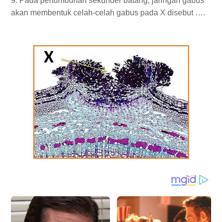
9. Pada pertumbuhan sekunder batang, jaringan gabus
akan membentuk celah-celah gabus pada X disebut ….