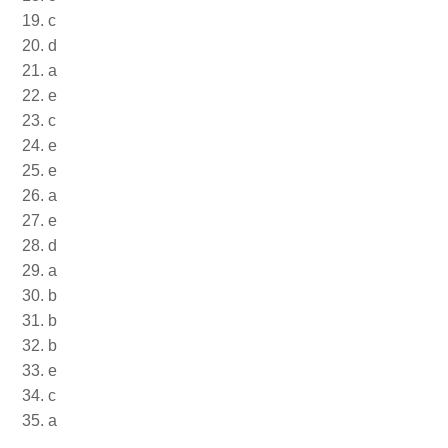
19. c
20. d
21. a
22. e
23. c
24. e
25. e
26. a
27. e
28. d
29. a
30. b
31. b
32. b
33. e
34. c
35. a