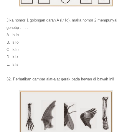
Jika nomor 1 golongan darah A (I
I
), maka nomor 2 mempunyai
A
O
genotip . . . .
A. I
I
O
O
B. I
I
B
O
C. I
I
A
O
D. I
I
A
A
E. I
I
B
B
32. Perhatikan gambar alat-alat gerak pada hewan di bawah ini!