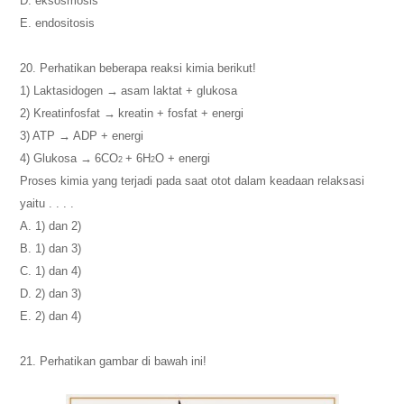
D. eksosmosis
E. endositosis
20. Perhatikan beberapa reaksi kimia berikut!
1) Laktasidogen
→
asam laktat + glukosa
2) Kreatinfosfat
→
kreatin + fosfat + energi
3) ATP
→
ADP + energi
4) Glukosa
→
6CO
+ 6H
O + energi
2
2
Proses kimia yang terjadi pada saat otot dalam keadaan relaksasi
yaitu . . . .
A. 1) dan 2)
B. 1) dan 3)
C. 1) dan 4)
D. 2) dan 3)
E. 2) dan 4)
21. Perhatikan gambar di bawah ini!