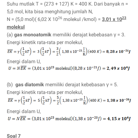
Suhu mutlak T = (273 + 127) K = 400 K. Dari banyak n =
5,0 mol, kita bisa menghitung jumlah N,
26
23
N = (5,0 mol)( 6,02 X 10
molekul /kmol) =
3,01 x 10
molekul
(a)
gas monoatomik
memiliki derajat kebebasan γ = 3.
Energi kinetik rata-rata per molekul,
Energi dalam U,
(b)
gas diatomik
memiliki derajat kebebasan γ = 5.
Energi kinetik rata-rata per molekul,
Energi dalam U,
Soal 7