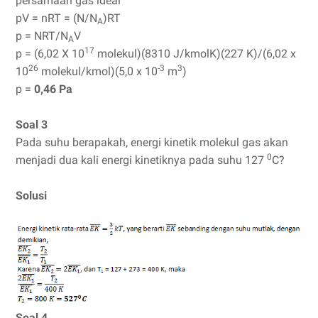
persamaan gas ideal
pV = nRT = (N/N
)RT
A
p = NRT/N
V
A
17
p = (6,02 X 10
molekul)(8310 J/kmolK)(227 K)/(6,02 x
26
-3
3
10
molekul/kmol)(5,0 x 10
m
)
p =
0,46 Pa
Soal 3
Pada suhu berapakah, energi kinetik molekul gas akan
0
menjadi dua kali energi kinetiknya pada suhu 127
C?
Solusi
Soal 4