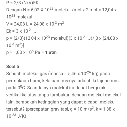
P = 2/3 (N/V)EK
23
Dengan N = 6,02 X 10
molekul /mol x 2 mol = 12,04 x
23
10
molekul
-3
3
V = 24,08 L = 24,08 x 10
m
-21
Ek = 3 x 10
J
23
-21
p = (2/3)(12,04 x 10
molekul)(3 x 10
J)/[3 x (24,08 x
-3
3
10
m
)]
5
p = 1,00 x 10
Pa =
1 atm
Soal 5
-26
Sebuah molekul gas (massa = 5,46 x 10
kg) pada
permukaan bumi, kelajuan rms-nya adalah kelajuan rms
0
pada 0
C. Seandainya molekul itu dapat bergerak
vertikal ke atas tanpa tumbukan dengan molekul-molekul
lain, berapakah ketinggian yang dapat dicapai molekul
2
tersebut? (percepatan gravitasi, g = 10 m/s
, k = 1,38 x
-23
10
J/K).