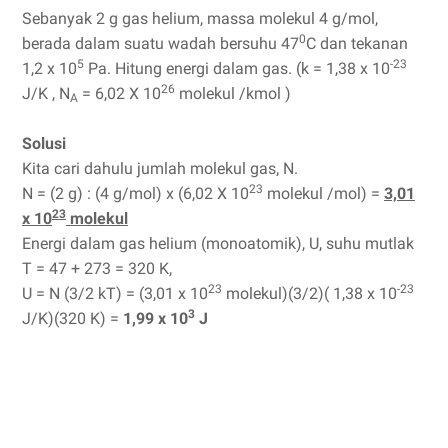
Sebanyak 2 g gas helium, massa molekul 4 g/mol,
0
berada dalam suatu wadah bersuhu 47
C dan tekanan
5
-23
1,2 x 10
Pa. Hitung energi dalam gas. (k = 1,38 x 10
26
J/K , N
= 6,02 X 10
molekul /kmol )
A
Solusi
Kita cari dahulu jumlah molekul gas, N.
23
N = (2 g) : (4 g/mol) x (6,02 X 10
molekul /mol) =
3,01
23
x 10
molekul
Energi dalam gas helium (monoatomik), U, suhu mutlak
T = 47 + 273 = 320 K,
23
-23
U = N (3/2 kT) = (3,01 x 10
molekul)(3/2)( 1,38 x 10
3
J/K)(320 K) =
1,99 x 10
J