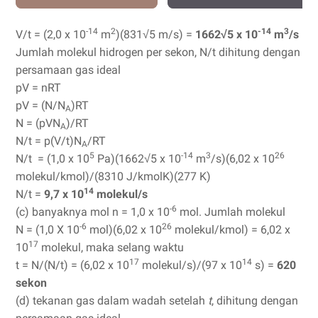
-14
2
-14
3
V/t = (2,0 x 10
m
)(831√5 m/s) =
1662
√
5 x 10
m
/s
Jumlah molekul hidrogen per sekon, N/t dihitung dengan
persamaan gas ideal
pV = nRT
pV = (N/N
)RT
A
N = (pVN
)/RT
A
N/t = p(V/t)N
/RT
A
5
-14
3
26
N/t = (1,0 x 10
Pa)(1662√5 x 10
m
/s)(6,02 x 10
molekul/kmol)/(8310 J/kmolK)(277 K)
14
N/t =
9,7 x 10
molekul/s
-6
(c) banyaknya mol n = 1,0 x 10
mol. Jumlah molekul
-6
26
N = (1,0 X 10
mol)(6,02 x 10
molekul/kmol) = 6,02 x
17
10
molekul, maka selang waktu
17
14
t = N/(N/t) = (6,02 x 10
molekul/s)/(97 x 10
s) =
620
sekon
(d) tekanan gas dalam wadah setelah
t
, dihitung dengan