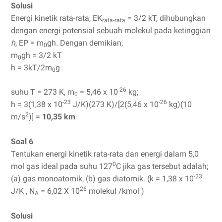
Solusi
Energi kinetik rata-rata, EK
= 3/2 kT, dihubungkan
rata-rata
dengan energi potensial sebuah molekul pada ketinggian
h
, EP = m
gh. Dengan demikian,
0
m
gh = 3/2 kT
0
h = 3kT/2m
g
0
-26
suhu T = 273 K, m
= 5,46 x 10
kg;
0
-23
-26
h = 3(1,38 x 10
J/K)(273 K)/[2(5,46 x 10
kg)(10
2
m/s
)] =
10,35 km
Soal 6
Tentukan energi kinetik rata-rata dan energi dalam 5,0
0
mol gas ideal pada suhu 127
C jika gas tersebut adalah;
-23
(a) gas monoatomik, (b) gas diatomik. (k = 1,38 x 10
26
J/K , N
= 6,02 X 10
molekul /kmol )
A
Solusi