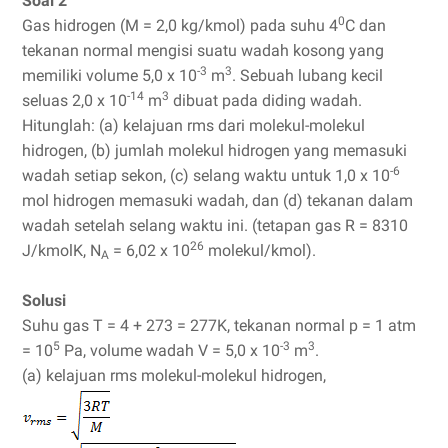
Soal 2
0
Gas hidrogen (M = 2,0 kg/kmol) pada suhu 4
C dan
tekanan normal mengisi suatu wadah kosong yang
-3
3
memiliki volume 5,0 x 10
m
. Sebuah lubang kecil
-14
3
seluas 2,0 x 10
m
dibuat pada diding wadah.
Hitunglah: (a) kelajuan rms dari molekul-molekul
hidrogen, (b) jumlah molekul hidrogen yang memasuki
-6
wadah setiap sekon, (c) selang waktu untuk 1,0 x 10
mol hidrogen memasuki wadah, dan (d) tekanan dalam
wadah setelah selang waktu ini. (tetapan gas R = 8310
26
J/kmolK, N
= 6,02 x 10
molekul/kmol).
A
Solusi
Suhu gas T = 4 + 273 = 277K, tekanan normal p = 1 atm
5
-3
3
= 10
Pa, volume wadah V = 5,0 x 10
m
.
(a) kelajuan rms molekul-molekul hidrogen,